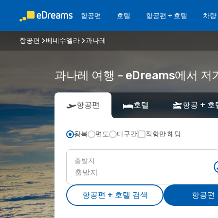
항공편
호텔
항공편 + 호텔
차량
항공편
베네수엘라
과나레
과나레 여행 - eDreams에서
항공편
호텔
항공 + 호
왕복
편도
다구간
직항만 해당
출발지
항공편 + 호텔 검색
항공편