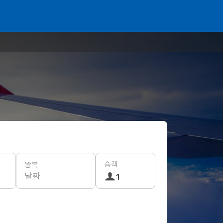
승객
왕복
날짜
1