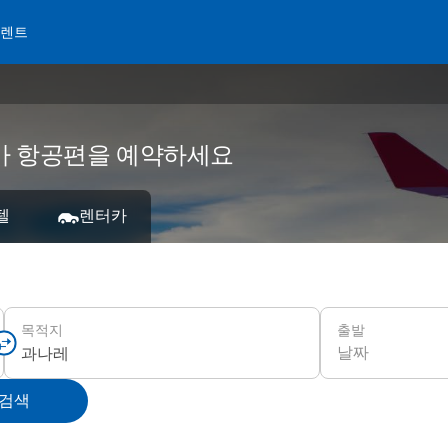
 렌트
 저가 항공편을 예약하세요
텔
렌터카
출발
목적지
날짜
 검색