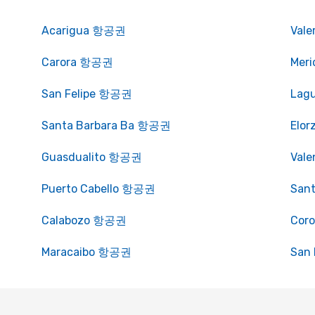
Acarigua 항공권
Val
Carora 항공권
Mer
San Felipe 항공권
Lag
Santa Barbara Ba 항공권
Elo
Guasdualito 항공권
Val
Puerto Cabello 항공권
San
Calabozo 항공권
Cor
Maracaibo 항공권
San