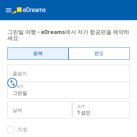
그린빌 여행 - eDreams에서 저가 항공편을 예약하
세요
왕복
편도
출발지
도착지
그린빌
승객
날짜
1 성인
직항