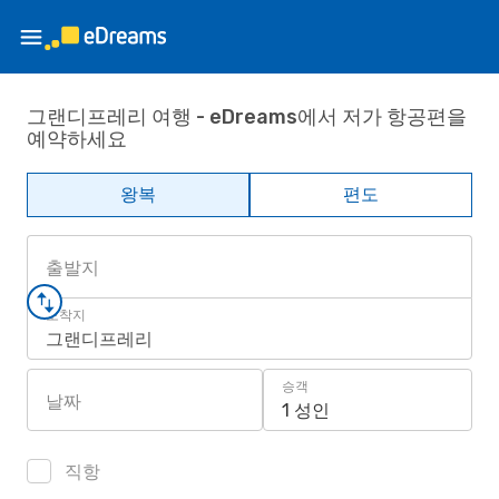
그랜디프레리 여행 - eDreams에서 저가 항공편을
예약하세요
왕복
편도
출발지
도착지
그랜디프레리
승객
날짜
1 성인
직항