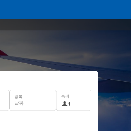
승객
왕복
날짜
1