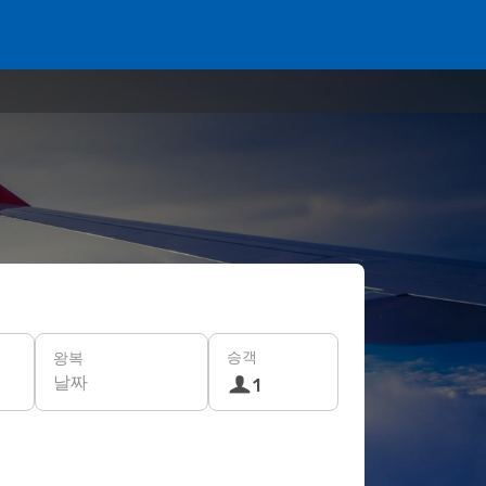
승객
왕복
날짜
1