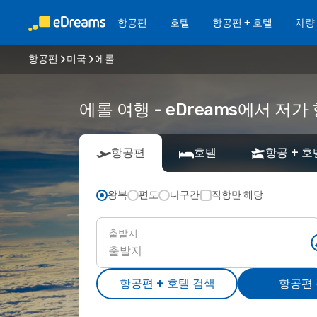
항공편
호텔
항공편 + 호텔
차량
항공편
미국
에롤
에롤 여행 - eDreams에서 저
항공편
호텔
항공 + 호
왕복
편도
다구간
직항만 해당
출발지
항공편 + 호텔 검색
항공편