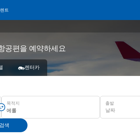
 렌트
가 항공편을 예약하세요
텔
렌터카
출발
목적지
날짜
 검색