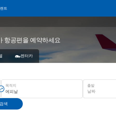
 렌트
 저가 항공편을 예약하세요
텔
렌터카
출발
목적지
날짜
 검색