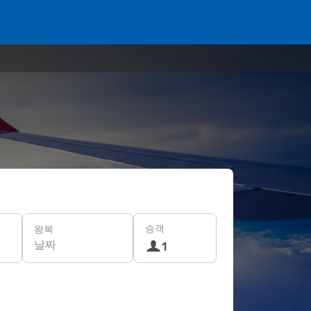
승객
왕복
날짜
1