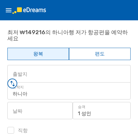
최저 ₩149216의 하니아행 저가 항공편을 예약하
세요
왕복
편도
출발지
도착지
하니아
승객
날짜
1 성인
직항