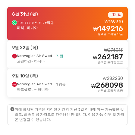
9월 19일 (토)
8월 31일 (월)
- 9월 26일 (토)
-12 %
₩
169310
Lufthansa
Transavia France
2 경유
직항
₩
2097640
149216
서울
파리
- 하니아
- 하니아
₩
2011655
Aegean Airlines
2 경유
₩
승객별 프라임 요금
하니아
- 서울
승객별 프라임 요금
9월 22일 (화)
₩
276015
262187
Norwegian Air Sweden
직항
₩
코펜하겐
- 하니아
승객별 프라임 요금
9월 10일 (목)
₩
282230
268098
Norwegian Air Sweden
1 경유
₩
바르셀로나
- 하니아
승객별 프라임 요금
아래 표시된 가격은 지정된 기간의 지난 3일 이내에 이용 가능했던 것
으로, 최종 제공 가격으로 간주해선 안 됩니다. 이용 가능 여부 및 가격
은 변경될 수 있습니다.