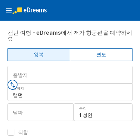
캠던 여행 - eDreams에서 저가 항공편을 예약하세
요
왕복
편도
출발지
도착지
캠던
승객
날짜
1 성인
직항