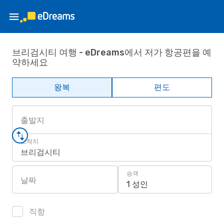
브리검시티 여행 - eDreams에서 저가 항공편을 예
약하세요
왕복
편도
출발지
도착지
브리검시티
승객
날짜
1 성인
직항