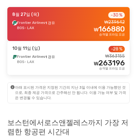
9월 7일 (월)
8월 27일 (목)
- 9월 9일 (수)
-30 %
₩
239642
American Airlines
Frontier Airlines
1 경유
직항
₩
538880
166880
BOS
BOS
- LAX
- LAX
₩
490607
Frontier Airlines
1 경유
₩
승객별 프라임 요금
LAX
- BOS
승객별 프라임 요금
10월 11일 (일)
-28 %
₩
363155
Frontier Airlines
1 경유
263196
BOS
- LAX
₩
승객별 프라임 요금
아래 표시된 가격은 지정된 기간의 지난 3일 이내에 이용 가능했던 것
으로, 최종 제공 가격으로 간주해선 안 됩니다. 이용 가능 여부 및 가격
은 변경될 수 있습니다.
보스턴에서로스앤젤레스까지 가장 저
렴한 항공편 시간대