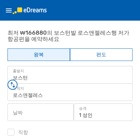
최저 ₩166880의 보스턴발 로스앤젤레스행 저가
항공편을 예약하세요
왕복
편도
출발지
보스턴
도착지
로스앤젤레스
승객
날짜
1 성인
직항