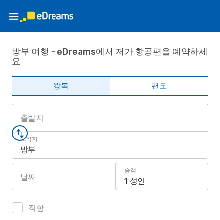
방부 여행 - eDreams에서 저가 항공편을 예약하세
요
왕복
편도
출발지
도착지
방부
승객
날짜
1 성인
직항