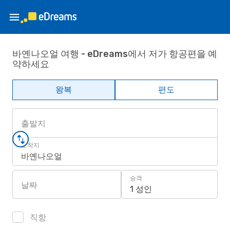
바옌나오얼 여행 - eDreams에서 저가 항공편을 예
약하세요
왕복
편도
출발지
도착지
바옌나오얼
승객
날짜
1 성인
직항