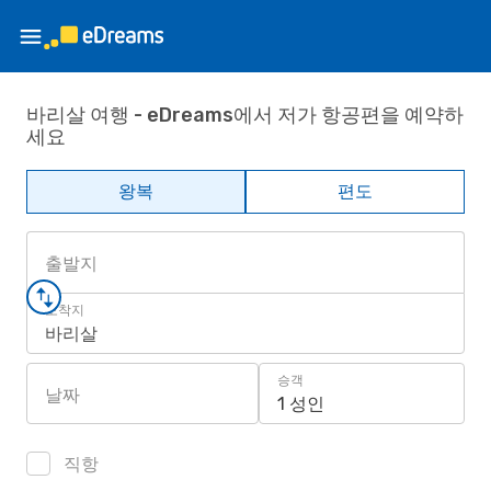
바리살 여행 - eDreams에서 저가 항공편을 예약하
세요
왕복
편도
출발지
도착지
바리살
승객
날짜
1 성인
직항