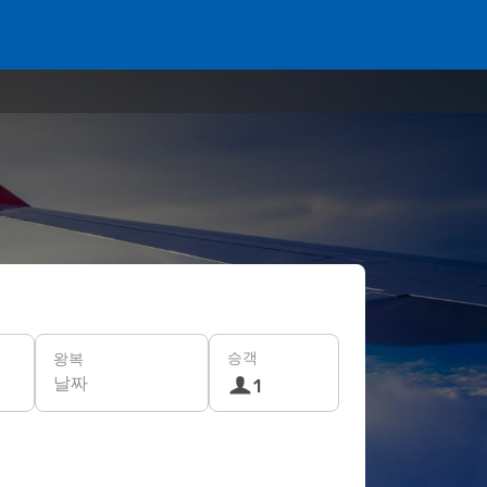
승객
왕복
날짜
1