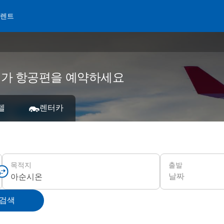
 렌트
 저가 항공편을 예약하세요
텔
렌터카
출발
목적지
날짜
 검색