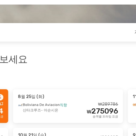
펴보세요
8월 25일 (화)
1
%
일 (월)
- 8월 27일 (목)
10월 24일 (토)
- 1
87
₩
289786
Boliviana De Aviacion
직항
4
275096
 Airlines
Air France
2 경유
2 경유
산타크루즈
- 아순시온
₩
₩
2702848
 아순시온
서울
- 아순시온
요금
승객별 프라임 요금
2698833
irlines
Air France
2 경유
2 경유
₩
온
- 서울
아순시온
- 서울
승객별 프라임 요금
10월 21일 (수)
9