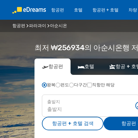
항공편
호텔
항공편 + 호텔
차량
항공편
파라과이
아순시온
최저 ₩256934의 아순시온행
항공편
호텔
항공 + 호
왕복
편도
다구간
직항만 해당
출발지
항공편 + 호텔 검색
항공편