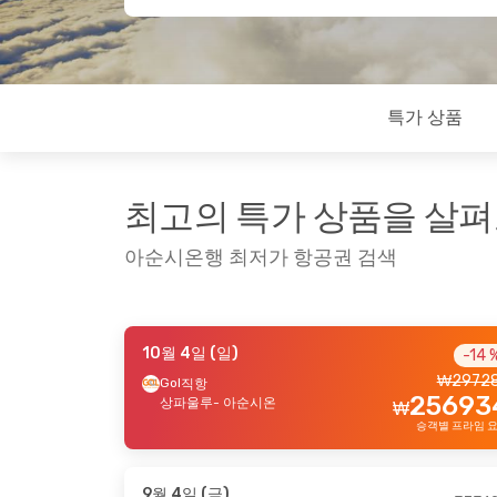
특가 상품
최고의 특가 상품을 살
아순시온행 최저가 항공권 검색
10월 4일 (일)
-14 
9월 23일 (수)
- 9월 28일 (월)
8월 24
₩
2972
Gol
직항
25693
Westjet
Asiana
2 경유
상파울루
- 아순시온
₩
₩
1735230
밴쿠버
- 아순시온
서울
-
승객별 프라임 
1649245
Copa Airlines
Copa A
2 경유
₩
아순시온
- 밴쿠버
아순시
승객별 프라임 요금
9월 4일 (금)