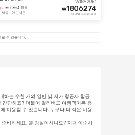
₩
1892081
1806274
Emirates
2 경유
₩
월 10일 (토)
서울
- 아순시온
승객별 프라임 요금
₩
3839097
3727072
₩
승객별 프라임 요금
경될 수 있습니다.
내하는 수천 개의 일반 및 저가 항공사 항공
말 간단하죠? 더불어 얼리버드 여행객이든 휴
에 이용할 수 있습니다. 누구나 더 적은 비용
게 준비하세요. 뭘 망설이시나요? 지금 아순시