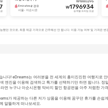
28
₩
1880295
7
1796934
Emirates
2 경유
₩
일 (월)
- 10월 16일 (금)
10월 2일 (금)
- 10
서울
- 아순시온
요금
승객별 프라임 요금
h Airlines
Air France
2 경유
2 경유
₩
3257717
 아순시온
서울
- 아순시온
3140291
Air France
경유
2 경유
₩
온
- 서울
아순시온
- 서울
승객별 프라임 요금
능했던 것으로, 최종 제공 가격으로 간주해선 안 됩니다. 이용 가능 여부 및 가격은 변
니다! eDreams는 여러분을 전 세계의 흥미진진한 여행지로 안
색 엔진을 이용해 검색하고 특가를 선택하기만 하면 됩니다. 정
객이라면 누구나 아순시온행 막바지 할인 항공편을 아주 저렴한 가격
reams가 제공하는 다른 저가 상품을 이용해 꿈꾸던 휴가를 손쉽
함께 알뜰하게 떠나보세요.