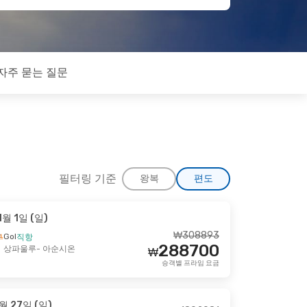
자주 묻는 질문
필터링 기준
왕복
편도
1월 1일 (일)
0월 31일 (토)
₩
308893
Gol
직항
288700
상파울루
- 아순시온
₩
₩
2991652
승객별 프라임 요금
2892427
₩
승객별 프라임 요금
월 27일 (일)