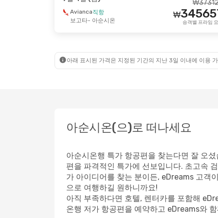
₩
3731
34565
Avianca
직항
₩
9월 7일 (월)
- 9월 14일 (월)
10월 12
보고타
- 아순시온
승객별 프라임 
Emirates
Turkis
2 경유
₩
3138094
서울
- 아순시온
서울
-
3045002
Emirates
Gol
2 경유
2 
₩
아순시온
- 서울
아순시
승객별 프라임 요금
아래 표시된 가격은 지정된 기간의 지난 3일 이내에 이용 가
아순시온(으)로 떠나세요
아순시온행 특가 항공편을 찾는다면 잘 오셨습
편을 파격적인 특가에 선보입니다. 초고속 검
가 아이디어를 찾는 분이든, eDreams 고
으로 여행하길 원하니까요!
아직 부족하다면 호텔, 렌터카를 포함해 eD
온행 저가 항공편을 예약하고 eDreams와 