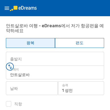
안트살로바 여행 - eDreams에서 저가 항공편을 예
약하세요
왕복
편도
출발지
도착지
안트살로바
승객
날짜
1 성인
직항