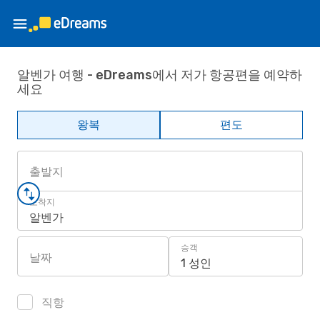
알벤가 여행 - eDreams에서 저가 항공편을 예약하
세요
왕복
편도
출발지
도착지
알벤가
승객
날짜
1 성인
직항