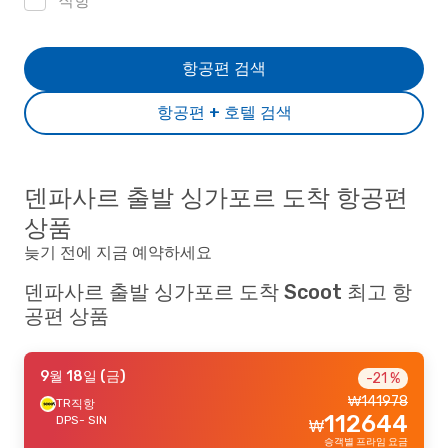
직항
항공편 검색
항공편 + 호텔 검색
덴파사르 출발 싱가포르 도착 항공편
상품
늦기 전에 지금 예약하세요
덴파사르 출발 싱가포르 도착 Scoot 최고 항
공편 상품
9월 18일 (금)
-21 %
₩
141978
TR
직항
112644
DPS
- SIN
₩
승객별 프라임 요금