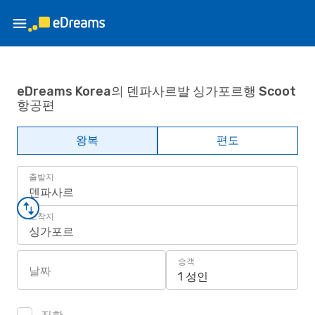
eDreams Korea의 덴파사르발 싱가포르행 Scoot
항공편
왕복
편도
출발지
덴파사르
도착지
싱가포르
승객
날짜
1 성인