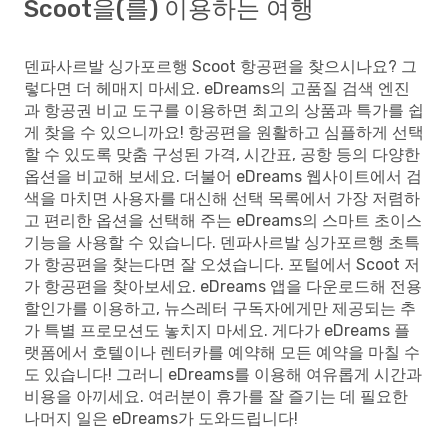
Scoot을(를) 이용하는 여행
덴파사르발 싱가포르행 Scoot 항공편을 찾으시나요? 그
렇다면 더 헤매지 마세요. eDreams의 고품질 검색 엔진
과 항공권 비교 도구를 이용하면 최고의 상품과 특가를 쉽
게 찾을 수 있으니까요! 항공편을 원활하고 심플하게 선택
할 수 있도록 맞춤 구성된 가격, 시간표, 공항 등의 다양한
옵션을 비교해 보세요. 더불어 eDreams 웹사이트에서 검
색을 마치면 사용자를 대신해 선택 목록에서 가장 저렴하
고 편리한 옵션을 선택해 주는 eDreams의 스마트 초이스
기능을 사용할 수 있습니다. 덴파사르발 싱가포르행 초특
가 항공편을 찾는다면 잘 오셨습니다. 포털에서 Scoot 저
가 항공편을 찾아보세요. eDreams 앱을 다운로드해 전용
할인가를 이용하고, 뉴스레터 구독자에게만 제공되는 추
가 특별 프로모션도 놓치지 마세요. 게다가 eDreams 플
랫폼에서 호텔이나 렌터카를 예약해 모든 예약을 마칠 수
도 있습니다! 그러니 eDreams를 이용해 여유롭게 시간과
비용을 아끼세요. 여러분이 휴가를 잘 즐기는 데 필요한
나머지 일은 eDreams가 도와드립니다!