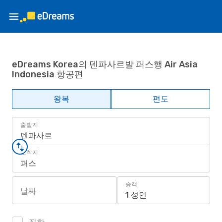
eDreams Korea의 덴파사르발 퍼스행 Air Asia
Indonesia 항공편
왕복
편도
출발지
덴파사르
도착지
퍼스
승객
날짜
1 성인