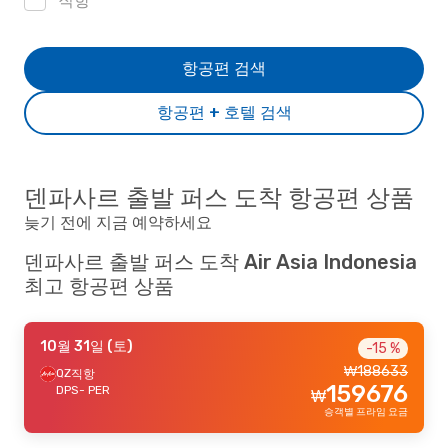
직항
항공편 검색
항공편 + 호텔 검색
덴파사르 출발 퍼스 도착 항공편 상품
늦기 전에 지금 예약하세요
덴파사르 출발 퍼스 도착 Air Asia Indonesia
최고 항공편 상품
10월 31일 (토)
-15 %
₩
188633
QZ
직항
159676
DPS
- PER
₩
승객별 프라임 요금