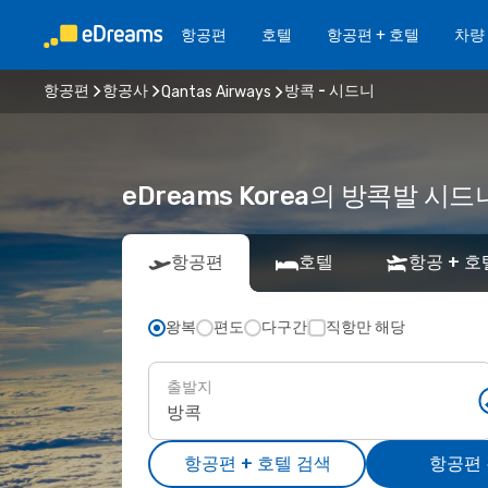
항공편
호텔
항공편 + 호텔
차량
항공편
항공사
방콕 - 시드니
Qantas Airways
eDreams Korea의 방콕발 시드니행
항공편
호텔
항공 + 호
왕복
편도
다구간
직항만 해당
출발지
항공편 + 호텔 검색
항공편