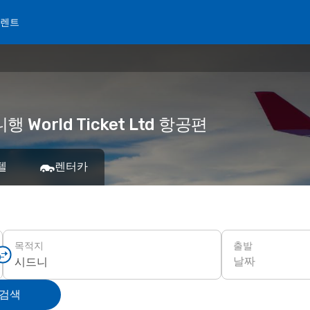
 렌트
 World Ticket Ltd 항공편
텔
렌터카
출발
목적지
날짜
 검색