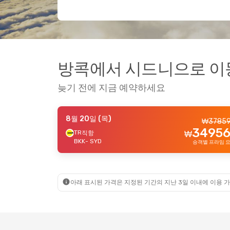
방콕에서 시드니으로 이동하는
늦기 전에 지금 예약하세요
8월 20일 (목)
₩
3785
34956
TR
직항
₩
BKK
- SYD
승객별 프라임 
아래 표시된 가격은 지정된 기간의 지난 3일 이내에 이용 가