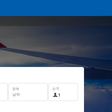
승객
왕복
날짜
1