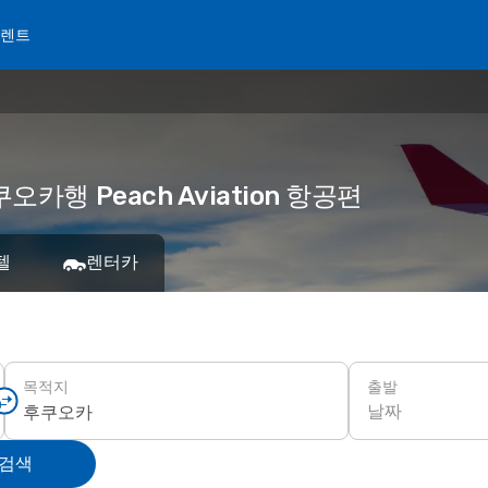
 렌트
오카행 Peach Aviation 항공편
텔
렌터카
출발
목적지
날짜
 검색