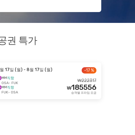
항공권 특가
월 17일 (월)
- 8월 17일 (월)
-17 %
MM
직항
₩
222317
OSA
- FUK
185556
MM
직항
₩
FUK
- OSA
승객별 프라임 요금