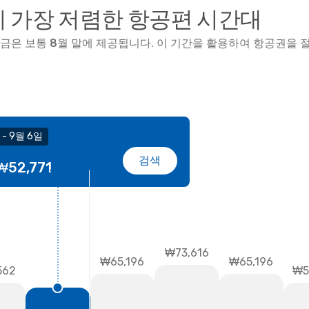
가장 저렴한 항공편 시간대
요금은 보통
8월
말
에 제공됩니다. 이 기간을 활용하여 항공권을 절
 - 9월 6일
검색
₩52,771
₩73,616
₩65,196
₩65,196
₩5
562