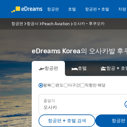
항공편
호텔
항공편 + 호텔
차량
항공편
항공사
오사카 - 후쿠오카
Peach Aviation
eDreams Korea의 오사카발 후쿠
항공편
호텔
항공 + 호
왕복
편도
다구간
직항만 해당
출발지
항공편 + 호텔 검색
항공편