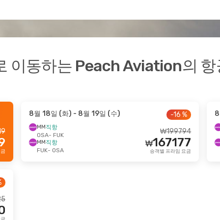
동하는 Peach Aviation의 
8월 18일 (화)
- 8월 19일 (수)
8
-16 %
MM
직항
19
₩
199794
OSA
- FUK
9
167177
MM
직항
₩
FUK
- OSA
요금
승객별 프라임 요금
%
25
0
요금