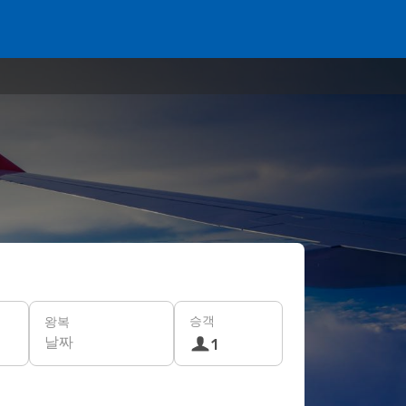
승객
왕복
날짜
1