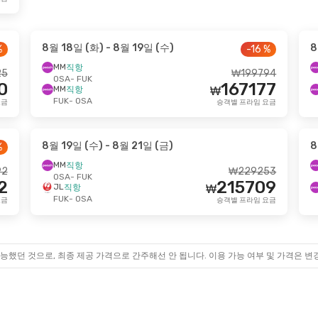
8월 18일 (화)
- 8월 19일 (수)
8
%
-16 %
MM
직항
25
₩
199794
OSA
- FUK
0
167177
MM
직항
₩
FUK
- OSA
요금
승객별 프라임 요금
8월 19일 (수)
- 8월 21일 (금)
8
%
MM
직항
92
₩
229253
OSA
- FUK
2
215709
JL
직항
₩
FUK
- OSA
요금
승객별 프라임 요금
능했던 것으로, 최종 제공 가격으로 간주해선 안 됩니다. 이용 가능 여부 및 가격은 변