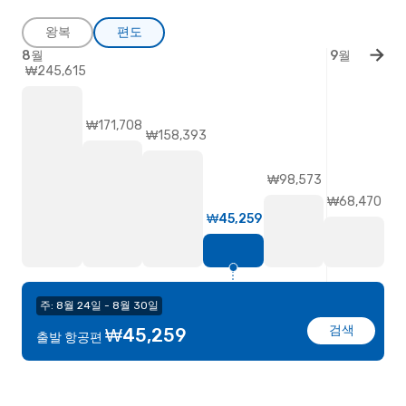
왕복
편도
8월
9월
₩245,615
₩171,708
₩158,393
₩98,573
₩68,470
₩45,259
주: 8월 24일 - 8월 30일
검색
₩45,259
출발 항공편