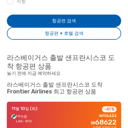
직항
항공편 검색
항공편 + 호텔 검색
라스베이거스 출발 샌프란시스코 도
착 항공편 상품
늦기 전에 지금 예약하세요
라스베이거스 출발 샌프란시스코 도착
Frontier Airlines 최고 항공편 상품
11월 10일 (화)
-41 %
₩
116333
F9
직항
68622
LAS
- SFO
₩
승객별 프라임 요금