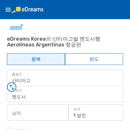
eDreams Korea의 산티아고발 멘도사행
Aerolineas Argentinas 항공편
왕복
편도
출발지
산티아고
도착지
멘도사
승객
날짜
1 성인