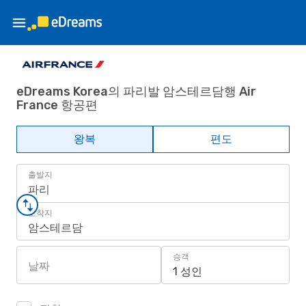
eDreams Korea의 파리발 암스테르담행 Air
France 항공편
왕복
편도
출발지
파리
도착지
암스테르담
승객
날짜
1 성인