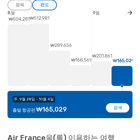
왕복
편도
8월
9월
₩512,981
₩504,281
₩289,656
₩201,861
₩168,569
₩165,029
주: 9월 28일 - 10월 4일
검색
₩165,029
출발 항공편
Air France을(를) 이용하는 여행