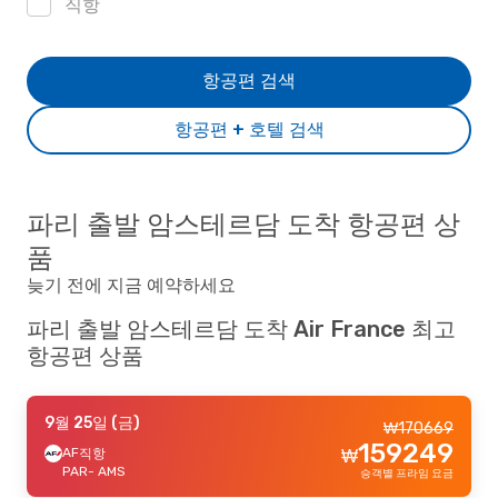
직항
항공편 검색
항공편 + 호텔 검색
파리 출발 암스테르담 도착 항공편 상
품
늦기 전에 지금 예약하세요
파리 출발 암스테르담 도착 Air France 최고
항공편 상품
9월 25일 (금)
₩
170669
159249
AF
직항
₩
PAR
- AMS
승객별 프라임 요금