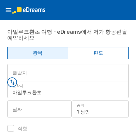
아일루크환초 여행 - eDreams에서 저가 항공편을
예약하세요
왕복
편도
출발지
도착지
아일루크환초
승객
날짜
1 성인
직항